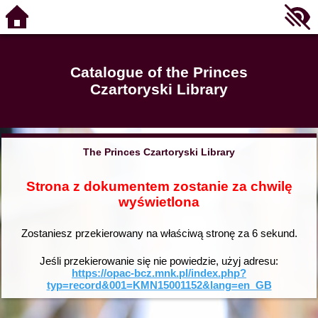
Catalogue of the Princes
Czartoryski Library
The Princes Czartoryski Library
Strona z dokumentem zostanie za chwilę
wyświetlona
Zostaniesz przekierowany na właściwą stronę za
6
sekund.
Jeśli przekierowanie się nie powiedzie, użyj adresu:
https://opac-bcz.mnk.pl/index.php?
typ=record&001=KMN15001152&lang=en_GB