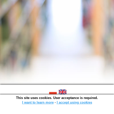
This site uses cookies. User acceptance is required.
SOWA OPAC v. 6.11.10 (2026-07-24)
Generated in 0,0014 s.
I want to learn more
∙
I accept using cookies