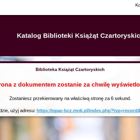
Ko
Katalog Biblioteki Książąt Czartorysk
Biblioteka Książąt Czartoryskich
rona z dokumentem zostanie za chwilę wyświetl
Zostaniesz przekierowany na właściwą stronę za
6
sekund.
dzie, użyj adresu:
https://opac-bcz.mnk.pl/index.php?typ=reco