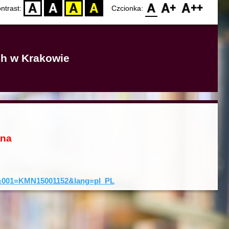
D
BW
YB
BY
F0
F1
F2
ntrast:
Czcionka:
ich w Krakowie
ona
rd&001=KMN15001152&lang=pl_PL