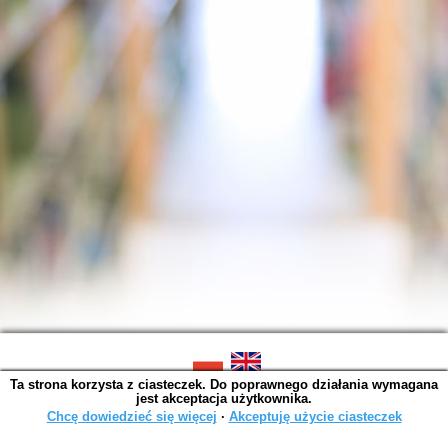
Ta strona korzysta z ciasteczek. Do poprawnego działania wymagana
SOWA OPAC v. 6.11.10 (2026-07-24)
jest akceptacja użytkownika.
Wygenerowano w 0,0014 s.
Chcę dowiedzieć się więcej
∙
Akceptuję użycie ciasteczek