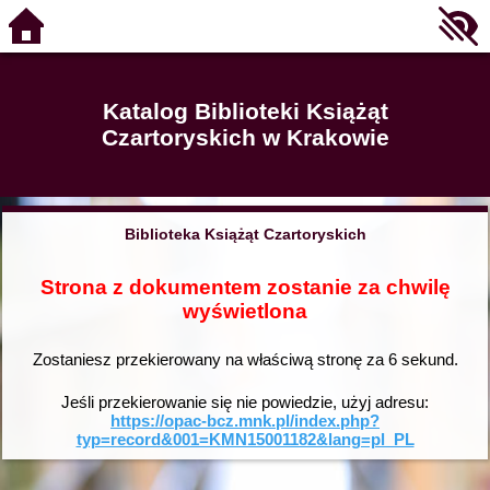
Katalog Biblioteki Książąt
Czartoryskich w Krakowie
Biblioteka Książąt Czartoryskich
Strona z dokumentem zostanie za chwilę
wyświetlona
Zostaniesz przekierowany na właściwą stronę za
6
sekund.
Jeśli przekierowanie się nie powiedzie, użyj adresu:
https://opac-bcz.mnk.pl/index.php?
typ=record&001=KMN15001182&lang=pl_PL