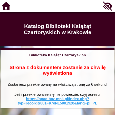
Katalog Biblioteki Książąt
Czartoryskich w Krakowie
Biblioteka Książąt Czartoryskich
Strona z dokumentem zostanie za chwilę
wyświetlona
Zostaniesz przekierowany na właściwą stronę za
6
sekund.
Jeśli przekierowanie się nie powiedzie, użyj adresu:
https://opac-bcz.mnk.pl/index.php?
typ=record&001=KMN15001928&lang=pl_PL