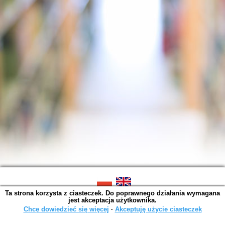
Ta strona korzysta z ciasteczek. Do poprawnego działania wymagana
SOWA OPAC v. 6.11.10 (2026-07-24)
jest akceptacja użytkownika.
Wygenerowano w 0,0014 s.
Chcę dowiedzieć się więcej
∙
Akceptuję użycie ciasteczek