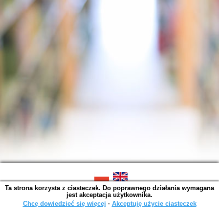
Ta strona korzysta z ciasteczek. Do poprawnego działania wymagana
SOWA OPAC v. 6.11.10 (2026-07-24)
jest akceptacja użytkownika.
Wygenerowano w 0,0014 s.
Chcę dowiedzieć się więcej
∙
Akceptuję użycie ciasteczek