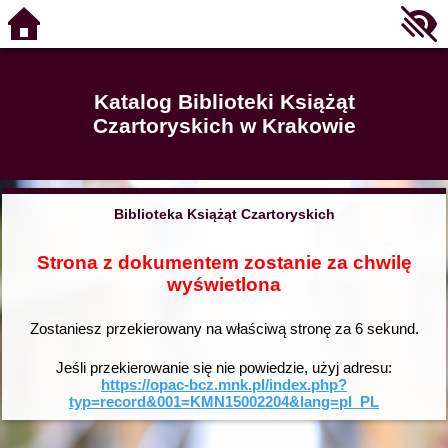
Katalog Biblioteki Książąt
Czartoryskich w Krakowie
Biblioteka Książąt Czartoryskich
Strona z dokumentem zostanie za chwilę
wyświetlona
Zostaniesz przekierowany na właściwą stronę za
6
sekund.
Jeśli przekierowanie się nie powiedzie, użyj adresu:
https://opac-bcz.mnk.pl/index.php?
typ=record&001=KMN15002204&lang=pl_PL