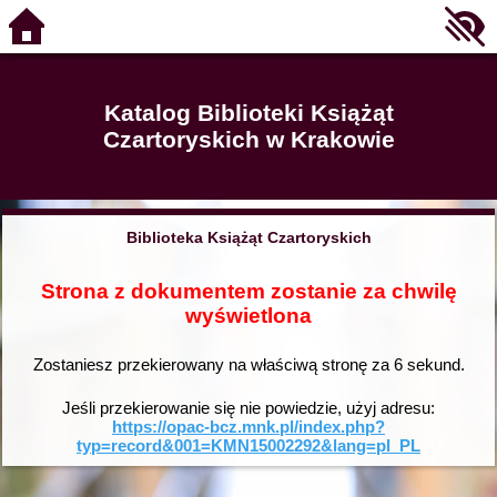
Katalog Biblioteki Książąt
Czartoryskich w Krakowie
Biblioteka Książąt Czartoryskich
Strona z dokumentem zostanie za chwilę
wyświetlona
Zostaniesz przekierowany na właściwą stronę za
6
sekund.
Jeśli przekierowanie się nie powiedzie, użyj adresu:
https://opac-bcz.mnk.pl/index.php?
typ=record&001=KMN15002292&lang=pl_PL