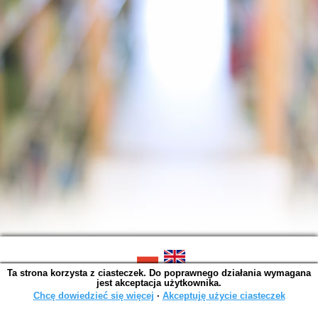
Ta strona korzysta z ciasteczek. Do poprawnego działania wymagana
SOWA OPAC v. 6.11.10 (2026-07-24)
jest akceptacja użytkownika.
Wygenerowano w 0,0014 s.
Chcę dowiedzieć się więcej
∙
Akceptuję użycie ciasteczek