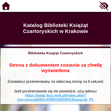
Katalog Biblioteki Książąt
Czartoryskich w Krakowie
Biblioteka Książąt Czartoryskich
Strona z dokumentem zostanie za chwilę
wyświetlona
Zostaniesz przekierowany na właściwą stronę za
6
sekund.
Jeśli przekierowanie się nie powiedzie, użyj adresu:
https://opac-bcz.mnk.pl/index.php?
typ=record&001=KMN15002641&lang=pl_PL