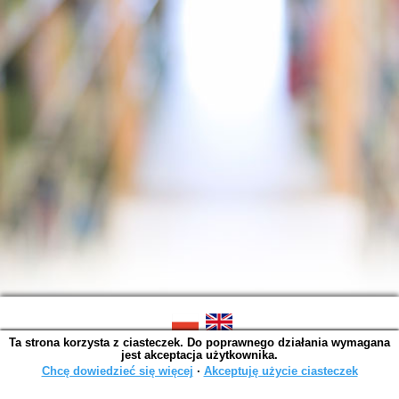
Ta strona korzysta z ciasteczek. Do poprawnego działania wymagana
SOWA OPAC v. 6.11.10 (2026-07-24)
jest akceptacja użytkownika.
Wygenerowano w 0,0014 s.
Chcę dowiedzieć się więcej
∙
Akceptuję użycie ciasteczek