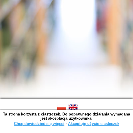
Ta strona korzysta z ciasteczek. Do poprawnego działania wymagana
SOWA OPAC v. 6.11.10 (2026-07-24)
jest akceptacja użytkownika.
Wygenerowano w 0,0014 s.
Chcę dowiedzieć się więcej
∙
Akceptuję użycie ciasteczek