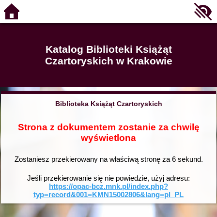
Katalog Biblioteki Książąt
Czartoryskich w Krakowie
Biblioteka Książąt Czartoryskich
Strona z dokumentem zostanie za chwilę
wyświetlona
Zostaniesz przekierowany na właściwą stronę za
6
sekund.
Jeśli przekierowanie się nie powiedzie, użyj adresu:
https://opac-bcz.mnk.pl/index.php?
typ=record&001=KMN15002806&lang=pl_PL