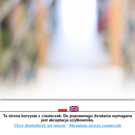
Ta strona korzysta z ciasteczek. Do poprawnego działania wymagana
SOWA OPAC v. 6.11.10 (2026-07-24)
jest akceptacja użytkownika.
Wygenerowano w 0,0014 s.
Chcę dowiedzieć się więcej
∙
Akceptuję użycie ciasteczek