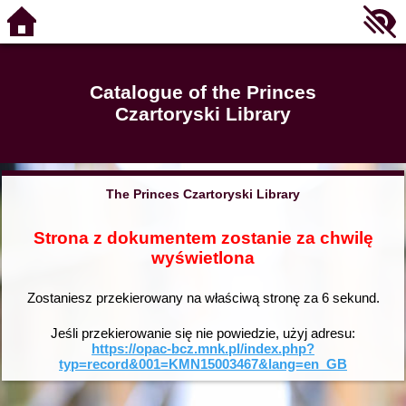
Catalogue of the Princes
Czartoryski Library
The Princes Czartoryski Library
Strona z dokumentem zostanie za chwilę
wyświetlona
Zostaniesz przekierowany na właściwą stronę za
6
sekund.
Jeśli przekierowanie się nie powiedzie, użyj adresu:
https://opac-bcz.mnk.pl/index.php?
typ=record&001=KMN15003467&lang=en_GB