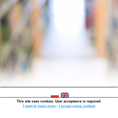
This site uses cookies. User acceptance is required.
SOWA OPAC v. 6.11.10 (2026-07-24)
Generated in 0,0014 s.
I want to learn more
∙
I accept using cookies