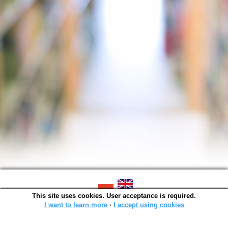
This site uses cookies. User acceptance is required.
SOWA OPAC v. 6.11.10 (2026-07-24)
Generated in 0,0014 s.
I want to learn more
∙
I accept using cookies