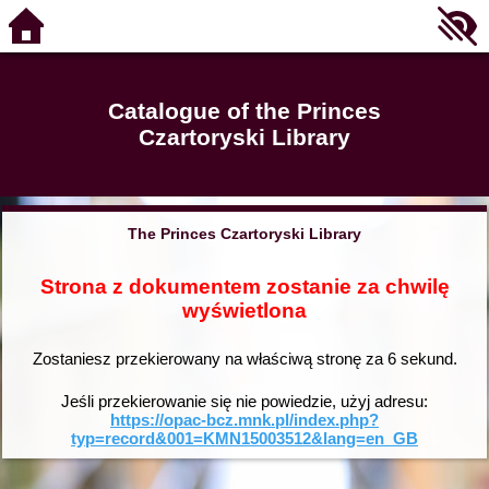
Catalogue of the Princes
Czartoryski Library
The Princes Czartoryski Library
Strona z dokumentem zostanie za chwilę
wyświetlona
Zostaniesz przekierowany na właściwą stronę za
6
sekund.
Jeśli przekierowanie się nie powiedzie, użyj adresu:
https://opac-bcz.mnk.pl/index.php?
typ=record&001=KMN15003512&lang=en_GB