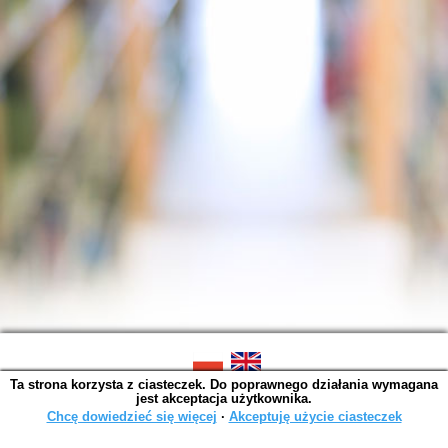
Ta strona korzysta z ciasteczek. Do poprawnego działania wymagana
SOWA OPAC v. 6.11.10 (2026-07-24)
jest akceptacja użytkownika.
Wygenerowano w 0,0015 s.
Chcę dowiedzieć się więcej
∙
Akceptuję użycie ciasteczek