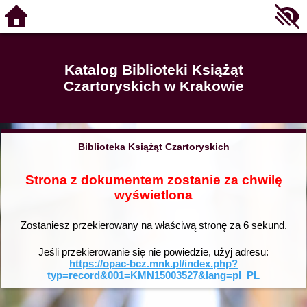
Katalog Biblioteki Książąt
Czartoryskich w Krakowie
Biblioteka Książąt Czartoryskich
Strona z dokumentem zostanie za chwilę
wyświetlona
Zostaniesz przekierowany na właściwą stronę za
6
sekund.
Jeśli przekierowanie się nie powiedzie, użyj adresu:
https://opac-bcz.mnk.pl/index.php?
typ=record&001=KMN15003527&lang=pl_PL