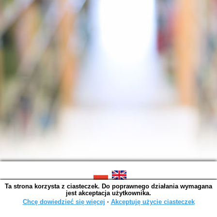
Ta strona korzysta z ciasteczek. Do poprawnego działania wymagana
SOWA OPAC v. 6.11.10 (2026-07-24)
jest akceptacja użytkownika.
Wygenerowano w 0,0015 s.
Chcę dowiedzieć się więcej
∙
Akceptuję użycie ciasteczek