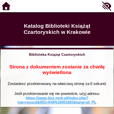
Katalog Biblioteki Książąt
Czartoryskich w Krakowie
Biblioteka Książąt Czartoryskich
Strona z dokumentem zostanie za chwilę
wyświetlona
Zostaniesz przekierowany na właściwą stronę za
6
sekund.
Jeśli przekierowanie się nie powiedzie, użyj adresu:
https://opac-bcz.mnk.pl/index.php?
typ=record&001=KMN16001693&lang=pl_PL