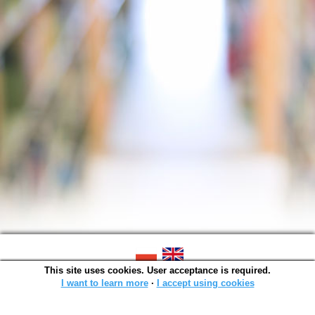
This site uses cookies. User acceptance is required.
SOWA OPAC v. 6.11.10 (2026-07-24)
Generated in 0,0015 s.
I want to learn more
∙
I accept using cookies