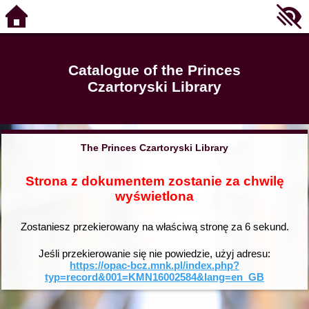
Catalogue of the Princes
Czartoryski Library
The Princes Czartoryski Library
Strona z dokumentem zostanie za chwilę
wyświetlona
Zostaniesz przekierowany na właściwą stronę za
6
sekund.
Jeśli przekierowanie się nie powiedzie, użyj adresu:
https://opac-bcz.mnk.pl/index.php?
typ=record&001=KMN16002584&lang=en_GB