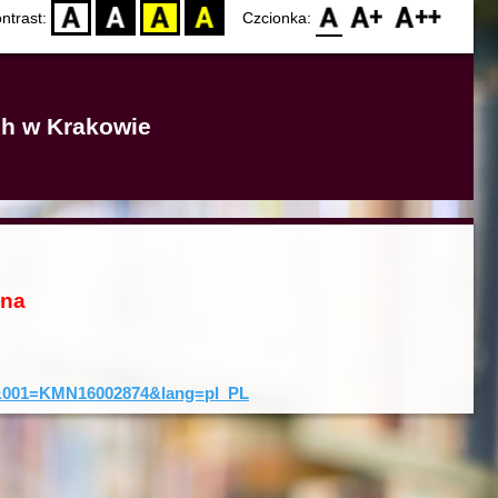
D
BW
YB
BY
F0
F1
F2
ntrast:
Czcionka:
ich w Krakowie
ona
rd&001=KMN16002874&lang=pl_PL