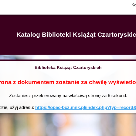
Ko
Katalog Biblioteki Książąt Czartorysk
Biblioteka Książąt Czartoryskich
rona z dokumentem zostanie za chwilę wyświetl
Zostaniesz przekierowany na właściwą stronę za
6
sekund.
dzie, użyj adresu:
https://opac-bcz.mnk.pl/index.php?typ=reco