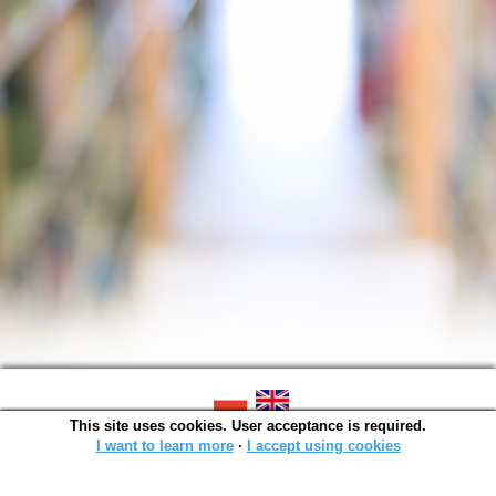
This site uses cookies. User acceptance is required.
SOWA OPAC v. 6.11.10 (2026-07-24)
Generated in 0,0014 s.
I want to learn more
∙
I accept using cookies