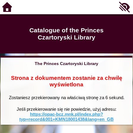
Catalogue of the Princes
Czartoryski Library
The Princes Czartoryski Library
Strona z dokumentem zostanie za chwilę
wyświetlona
Zostaniesz przekierowany na właściwą stronę za
6
sekund.
Jeśli przekierowanie się nie powiedzie, użyj adresu:
https://opac-bcz.mnk.pl/index.php?
typ=record&001=KMN18001438&lang=en_GB