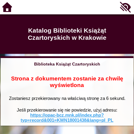
Katalog Biblioteki Książąt
Czartoryskich w Krakowie
Biblioteka Książąt Czartoryskich
Strona z dokumentem zostanie za chwilę
wyświetlona
Zostaniesz przekierowany na właściwą stronę za
6
sekund.
Jeśli przekierowanie się nie powiedzie, użyj adresu:
https://opac-bcz.mnk.pl/index.php?
typ=record&001=KMN18001438&lang=pl_PL