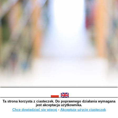
Ta strona korzysta z ciasteczek. Do poprawnego działania wymagana
SOWA OPAC v. 6.11.10 (2026-07-24)
jest akceptacja użytkownika.
Wygenerowano w 0,0014 s.
Chcę dowiedzieć się więcej
∙
Akceptuję użycie ciasteczek