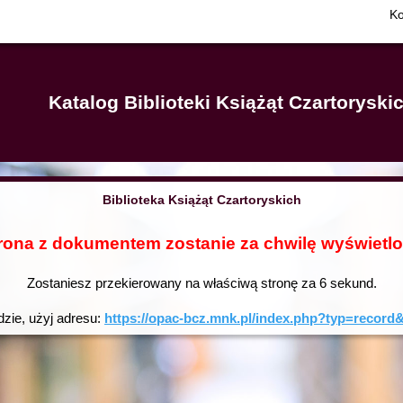
Ko
Katalog Biblioteki Książąt Czartorysk
Biblioteka Książąt Czartoryskich
rona z dokumentem zostanie za chwilę wyświetl
Zostaniesz przekierowany na właściwą stronę za
6
sekund.
dzie, użyj adresu:
https://opac-bcz.mnk.pl/index.php?typ=reco