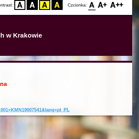
D
BW
YB
BY
F0
F1
F2
ntrast:
Czcionka:
ich w Krakowie
ona
rd&001=KMN19007541&lang=pl_PL