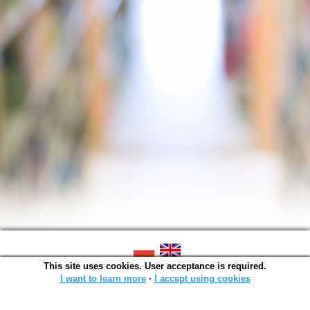
This site uses cookies. User acceptance is required.
SOWA OPAC v. 6.11.10 (2026-07-24)
Generated in 0,0014 s.
I want to learn more
∙
I accept using cookies