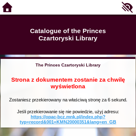
Catalogue of the Princes
Czartoryski Library
The Princes Czartoryski Library
Strona z dokumentem zostanie za chwilę
wyświetlona
Zostaniesz przekierowany na właściwą stronę za
6
sekund.
Jeśli przekierowanie się nie powiedzie, użyj adresu:
https://opac-bcz.mnk.pl/index.php?
typ=record&001=KMN20000351&lang=en_GB