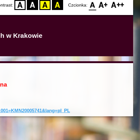
D
BW
YB
BY
F0
F1
F2
ntrast:
Czcionka:
ich w Krakowie
ona
rd&001=KMN20005741&lang=pl_PL