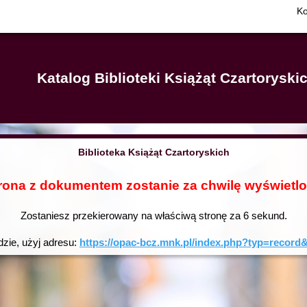
Ko
Katalog Biblioteki Książąt Czartorysk
Biblioteka Książąt Czartoryskich
rona z dokumentem zostanie za chwilę wyświetl
Zostaniesz przekierowany na właściwą stronę za
6
sekund.
dzie, użyj adresu:
https://opac-bcz.mnk.pl/index.php?typ=reco