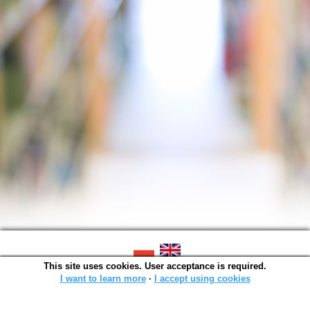
This site uses cookies. User acceptance is required.
SOWA OPAC v. 6.11.10 (2026-07-24)
Generated in 0,0014 s.
I want to learn more
∙
I accept using cookies