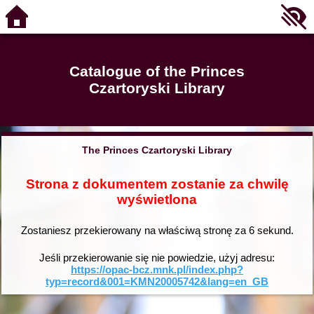
Catalogue of the Princes
Czartoryski Library
The Princes Czartoryski Library
Strona z dokumentem zostanie za chwilę
wyświetlona
Zostaniesz przekierowany na właściwą stronę za
6
sekund.
Jeśli przekierowanie się nie powiedzie, użyj adresu:
https://opac-bcz.mnk.pl/index.php?
typ=record&001=KMN20005742&lang=en_GB